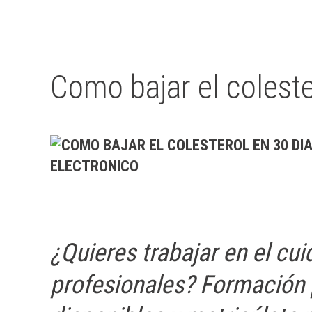
Escrito por Javier Arzuaga el
05 Septiembre 2007
Publicado en
B
Como bajar el colest
ELECTRONICO
¿Quieres trabajar en el c
profesionales? Formación p