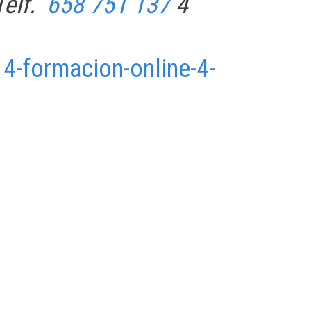
Telf.
658 751 137
4
-formacion-online-4-