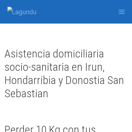
Asistencia domiciliaria
socio-sanitaria en Irun,
Hondarribia y Donostia San
Sebastian
Escrito por Javier Arzuaga el
05 Septiembre 2007
Publicado en
Blog
Perder 10 Kg con tus