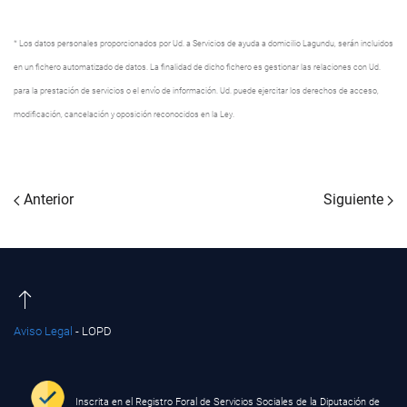
* Los datos personales proporcionados por Ud. a Servicios de ayuda a domicilio Lagundu, serán incluidos
en un fichero automatizado de datos. La finalidad de dicho fichero es gestionar las relaciones con Ud.
para la prestación de servicios o el envío de información. Ud. puede ejercitar los derechos de acceso,
modificación, cancelación y oposición reconocidos en la Ley.
Anterior
Siguiente
Aviso Legal
- LOPD
Inscrita en el Registro Foral de Servicios Sociales de la Diputación de