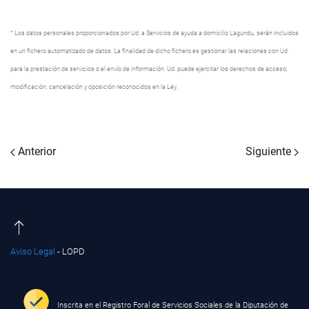
* Los datos personales proporcionados por Ud. a Servicios de ayuda a domicilio Lagundu, serán incluidos
en un fichero automatizado de datos. La finalidad de dicho fichero es gestionar las relaciones con Ud.
para la prestación de servicios o el envío de información. Ud. puede ejercitar los derechos de acceso,
modificación, cancelación y oposición reconocidos en la Ley.
Anterior
Siguiente
Aviso Legal
- LOPD
Inscrita en el Registro Foral de Servicios Sociales de la Diputación de