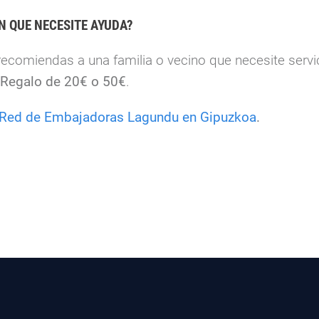
N QUE NECESITE AYUDA?
ecomiendas a una familia o vecino que necesite servic
 Regalo de 20€ o 50€
.
Red de Embajadoras Lagundu en Gipuzkoa
.