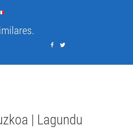
imilares.
uzkoa | Lagundu