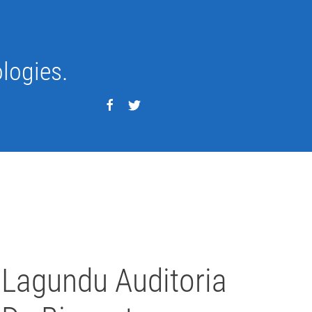
logies.
Written by Javier Arzuaga on
01 Uztaila 2026
. Posted in
Blog
Lagundu Auditoria