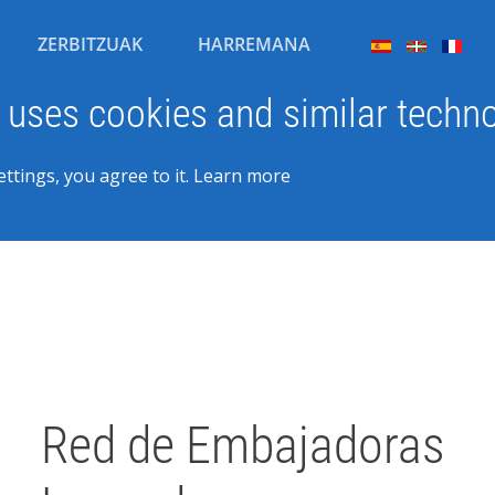
ZERBITZUAK
HARREMANA
 uses cookies and similar techno
ttings, you agree to it.
Learn more
Written by Javier Arzuaga on
31 Uztaila 2026
. Posted in
Blog
Red de Embajadoras