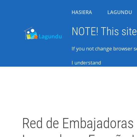
HASIERA
LAGUNDU
NOTE! This site
If you not change browser se
I understand
Written by Javier Arzuaga on
02 Abuztua 2026
. Posted in
Blog
Red de Embajadoras