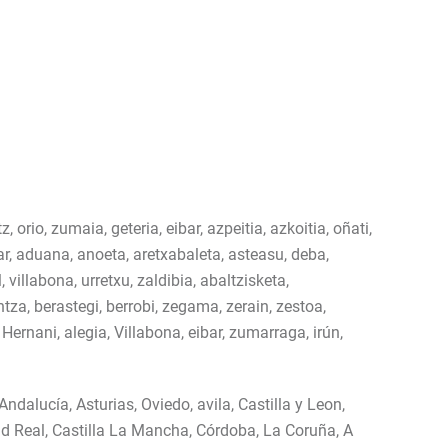
 orio, zumaia, geteria, eibar, azpeitia, azkoitia, oñati,
ar, aduana, anoeta, aretxabaleta, asteasu, deba,
 villabona, urretxu, zaldibia, abaltzisketa,
ntza, berastegi, berrobi, zegama, zerain, zestoa,
, Hernani, alegia, Villabona, eibar, zumarraga, irún,
ndalucía, Asturias, Oviedo, avila, Castilla y Leon,
ad Real, Castilla La Mancha, Córdoba, La Coruña, A