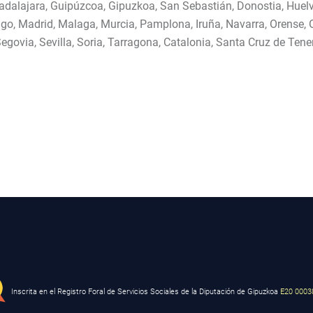
adalajara, Guipúzcoa, Gipuzkoa, San Sebastián, Donostia, Huelva
 Lugo, Madrid, Malaga, Murcia, Pamplona, Iruña, Navarra, Orense
ovia, Sevilla, Soria, Tarragona, Catalonia, Santa Cruz de Tenerif
Inscrita en el Registro Foral de Servicios Sociales de la Diputación de Gipuzkoa
E20 0003