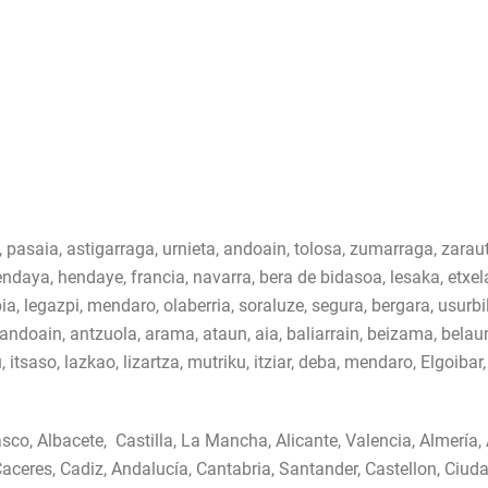
, pasaia, astigarraga, urnieta, andoain, tolosa, zumarraga, zarautz,
hendaya, hendaye, francia, navarra, bera de bidasoa, lesaka, etxel
ia, legazpi, mendaro, olaberria, soraluze, segura, bergara, usurbil,
, andoain, antzuola, arama, ataun, aia, baliarrain, beizama, belau
lu, itsaso, lazkao, lizartza, mutriku, itziar, deba, mendaro, Elgoibar
sco, Albacete, Castilla, La Mancha, Alicante, Valencia, Almería, A
aceres, Cadiz, Andalucía, Cantabria, Santander, Castellon, Ciud