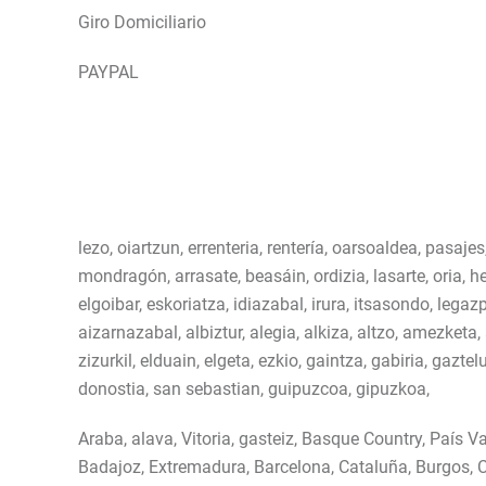
Giro Domiciliario
PAYPAL
lezo, oiartzun, errenteria, rentería, oarsoaldea, pasajes
mondragón, arrasate, beasáin, ordizia, lasarte, oria, 
elgoibar, eskoriatza, idiazabal, irura, itsasondo, legazp
aizarnazabal, albiztur, alegia, alkiza, altzo, amezketa
zizurkil, elduain, elgeta, ezkio, gaintza, gabiria, gazte
donostia, san sebastian, guipuzcoa, gipuzkoa,
Araba, alava, Vitoria, gasteiz, Basque Country, País Va
Badajoz, Extremadura, Barcelona, Cataluña, Burgos, C